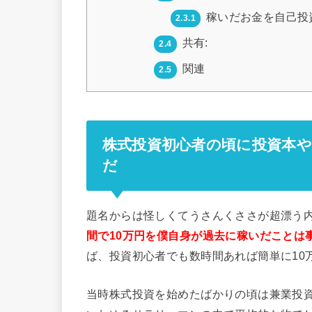
稼いだお金を自己投
2.3.1
共有:
2.4
関連
2.5
株式投資初心者の頃に投資本や
だ
題名からは怪しくてうさんくささが超漂う
間で10万円を僕自身が過去に稼いだことは
ば、投資初心者でも数時間あれば簡単に10
当時株式投資を始めたばかりの頃は兼業投