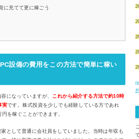
2
資に充てて更に稼ごう
2
2
2
PC設備の費用をこの方法で簡単に稼い
2
内容になっていますが、
これから紹介する方法で約10時
事実
です。株式投資を少しでも経験している方であれ
万円を稼ぐことができます。
資家として普通に会社員をしていました。当時は年収も