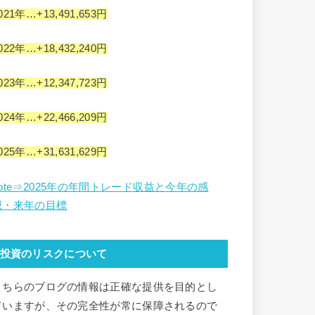
021年…+13,491,653円
022年…+18,432,240円
023年…+12,347,723円
024年…+22,466,209円
025年…+31,631,629円
note⇒2025年の年間トレード収益と今年の感
想・来年の目標
投資のリスクについて
こちらのブログの情報は正確な提供を目的とし
ていますが、その完全性が常に保障されるので