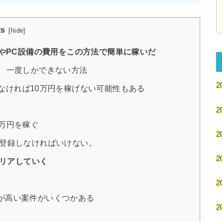
ts
[
hide
]
やPC設備の費用をこの方法で簡単に稼いだ
が、一度しかできない方法
2
なければ10万円を稼げない可能性もある
2
万円を稼ぐ
2
登録しなければいけない。
2
クリアしていく
2
が高い案件がいくつかある
2