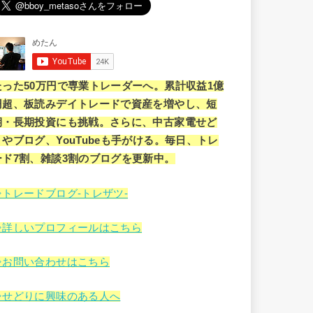
たった50万円で専業トレーダーへ。累計収益1億
円超、板読みデイトレードで資産を増やし、短
期・長期投資にも挑戦。さらに、中古家電せど
りやブログ、YouTubeも手がける。毎日、トレ
ード7割、雑談3割のブログを更新中。
⇒トレードブログ-トレザツ-
⇒詳しいプロフィールはこちら
⇒お問い合わせはこちら
⇒せどりに興味のある人へ