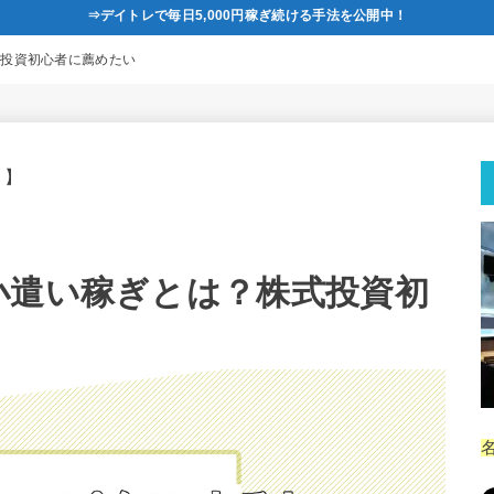
⇒デイトレで毎日5,000円稼ぎ続ける手法を公開中！
式投資初心者に薦めたい
。】
小遣い稼ぎとは？株式投資初