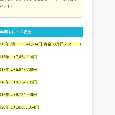
います。
年間トレード収支
015年9月~…+541,634円(資金50万円スタート)
016年…+7,464,114円
017年…+5,847,709円
018年…+8,324,705円
019年…+5,784,446円
020年…+18,893,954円