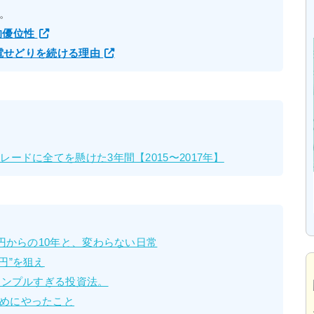
。
的優位性
家電せどりを続ける理由
ードに全てを懸けた3年間【2015〜2017年】
万円からの10年と、変わらない日常
円”を狙え
シンプルすぎる投資法。
めにやったこと