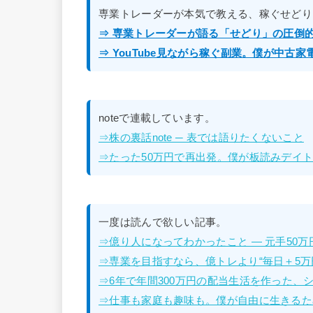
専業トレーダーが本気で教える、稼ぐせどり
⇒ 専業トレーダーが語る「せどり」の圧倒
⇒ YouTube見ながら稼ぐ副業。僕が中古
noteで連載しています。
⇒株の裏話note ─ 表では語りたくないこと
⇒たった50万円で再出発。僕が板読みデイトレ
一度は読んで欲しい記事。
⇒億り人になってわかったこと — 元手50
⇒専業を目指すなら、億トレより“毎日＋5万
⇒6年で年間300万円の配当生活を作った、
⇒仕事も家庭も趣味も。僕が自由に生きるた