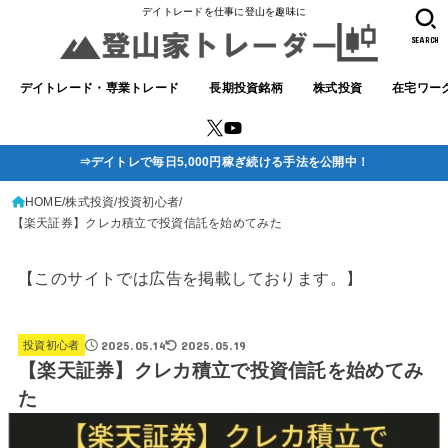
デイトレードを仕事に登山を趣味に
SEARCH
デイトレード・専業トレード
長期投資銘柄
株式投資
在宅ワー
⇒デイトレで毎日5,000円稼ぎ続ける手法を公開中！
HOME
株式投資
投資初心者
【楽天証券】クレカ積立で投資信託を始めてみた
【このサイトでは広告を掲載しております。】
2025.05.14
2025.05.19
投資初心者
【楽天証券】クレカ積立で投資信託を始めてみ
た