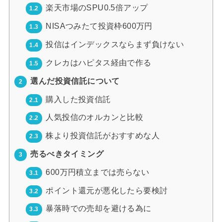
楽天市場のSPU0.5倍アップ
1.2
NISAつみたて投資枠600万円
1.3
投信はインデックスならまず負けない
1.4
クレカはハピタス経由で作る
1.5
選んだ投資信託について
2
購入した投資信託
2.1
人気投信のオルカンと比較
2.2
株より投資信託がおすすめな人
2.3
売るべきタイミング
3
600万円積立までは売らない
3.1
ポイント還元が悪化したら要検討
3.2
暴落時での売却を避ける為に
3.3