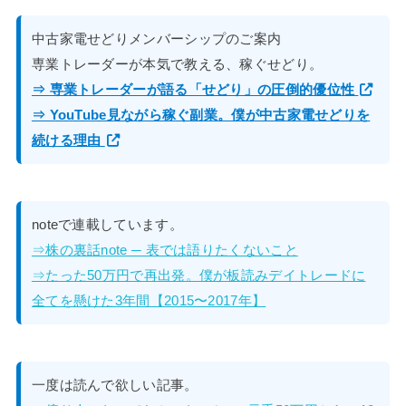
中古家電せどりメンバーシップのご案内
専業トレーダーが本気で教える、稼ぐせどり。
⇒ 専業トレーダーが語る「せどり」の圧倒的優位性
⇒ YouTube見ながら稼ぐ副業。僕が中古家電せどりを
続ける理由
noteで連載しています。
⇒株の裏話note ─ 表では語りたくないこと
⇒たった50万円で再出発。僕が板読みデイトレードに
全てを懸けた3年間【2015〜2017年】
一度は読んで欲しい記事。