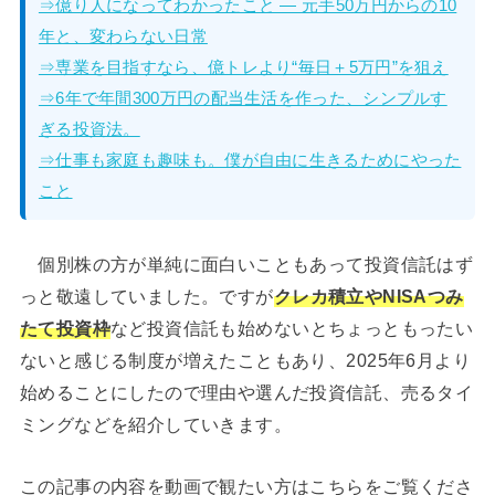
⇒億り人になってわかったこと — 元手50万円からの10
年と、変わらない日常
⇒専業を目指すなら、億トレより“毎日＋5万円”を狙え
⇒6年で年間300万円の配当生活を作った、シンプルす
ぎる投資法。
⇒仕事も家庭も趣味も。僕が自由に生きるためにやった
こと
個別株の方が単純に面白いこともあって投資信託はず
っと敬遠していました。ですが
クレカ積立やNISAつみ
たて投資枠
など投資信託も始めないとちょっともったい
ないと感じる制度が増えたこともあり、2025年6月より
始めることにしたので理由や選んだ投資信託、売るタイ
ミングなどを紹介していきます。
この記事の内容を動画で観たい方はこちらをご覧くださ