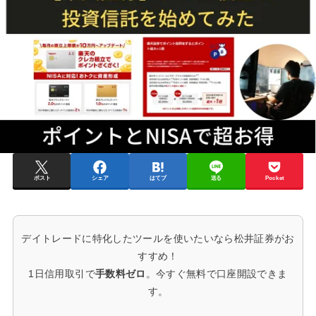
ポスト
シェア
はてブ
送る
Pocket
デイトレードに特化したツールを使いたいなら松井証券がお
すすめ！
1日信用取引で
手数料ゼロ
。今すぐ無料で口座開設できま
す。