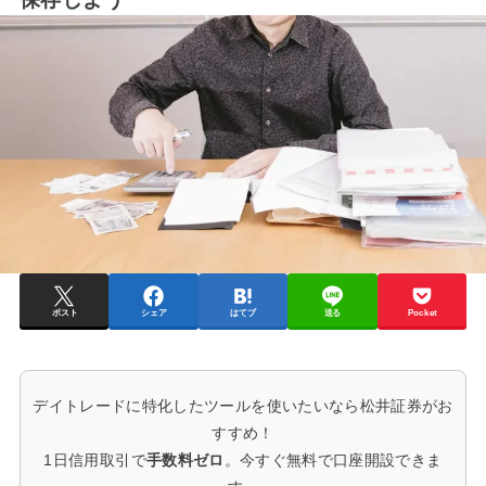
ポスト
シェア
はてブ
送る
Pocket
デイトレードに特化したツールを使いたいなら松井証券がお
すすめ！
1日信用取引で
手数料ゼロ
。今すぐ無料で口座開設できま