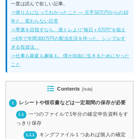
一度は読んで欲しい記事。
⇒億り人になってわかったこと — 元手50万円からの10
年と、変わらない日常
⇒専業を目指すなら、億トレより“毎日＋5万円”を狙え
⇒6年で年間300万円の配当生活を作った、シンプルす
ぎる投資法。
⇒仕事も家庭も趣味も。僕が自由に生きるためにやった
こと
Contents
[
hide
]
レシートや領収書などは一定期間の保存が必要
1
一つのファイルで1年分の確定申告資料をす
1.1
っきり保存
キングファイル１つあれば個人の確定
1.1.1