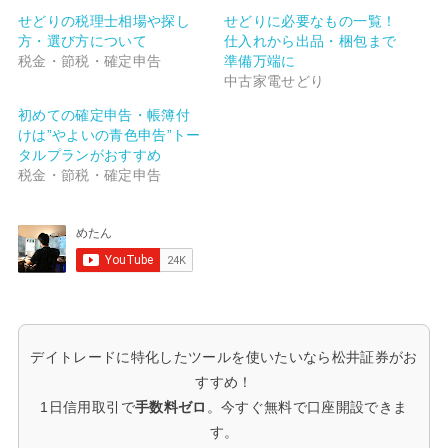
t
共
t
有
せどりの税理士相場や探し
せどりに必要なもの一覧！
e
す
方・選び方について
仕入れから出品・梱包まで
r
る
で
に
税金・節税・確定申告
準備万端に
共
は
有
ク
中古家電せどり
(
リ
新
ッ
初めての確定申告・帳簿付
し
ク
い
し
けは”やよいの青色申告”トー
ウ
て
タルプランがおすすめ
ィ
く
ン
だ
税金・節税・確定申告
ド
さ
ウ
い
で
(
開
新
き
し
ま
い
す
ウ
)
ィ
ン
ド
ウ
で
開
き
デイトレードに特化したツールを使いたいなら松井証券がお
ま
す
すすめ！
)
1日信用取引で
手数料ゼロ
。今すぐ無料で口座開設できま
す。