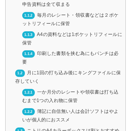
申告資料は全て収まる
毎月のレシート・領収書などは２ポケ
1.1.2
ットリフィールに保管
A4の資料などは1ポケットリフィールに
1.1.3
保管
印刷した書類を挟む為にもパンチは必
1.1.4
要
月に1回の打ち込み後にキングファイルに保
1.2
存していく
一か月分のレシートや領収書は打ち込
1.2.1
むまで1つの入れ物に保管
簿記に自信無い人は会計ソフトはやよ
1.2.2
いが個人的におススメ
ニトリのA4カラーボックスは割とおすすめ
1.3