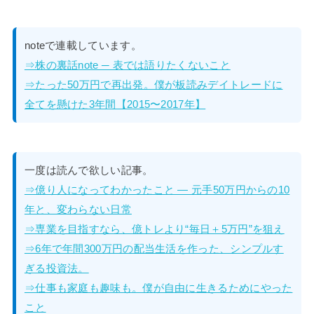
noteで連載しています。
⇒株の裏話note ─ 表では語りたくないこと
⇒たった50万円で再出発。僕が板読みデイトレードに
全てを懸けた3年間【2015〜2017年】
一度は読んで欲しい記事。
⇒億り人になってわかったこと — 元手50万円からの10
年と、変わらない日常
⇒専業を目指すなら、億トレより“毎日＋5万円”を狙え
⇒6年で年間300万円の配当生活を作った、シンプルす
ぎる投資法。
⇒仕事も家庭も趣味も。僕が自由に生きるためにやった
こと