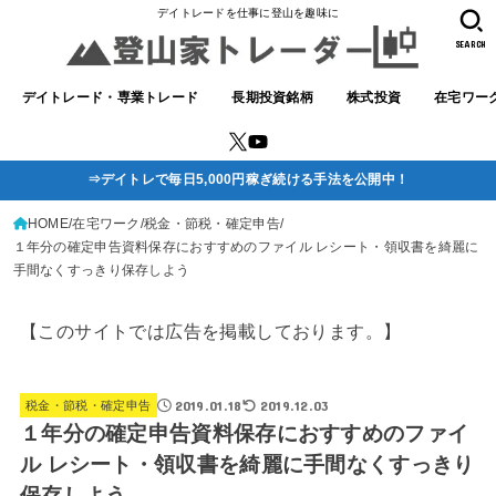
デイトレードを仕事に登山を趣味に
SEARCH
デイトレード・専業トレード
長期投資銘柄
株式投資
在宅ワー
⇒デイトレで毎日5,000円稼ぎ続ける手法を公開中！
HOME
在宅ワーク
税金・節税・確定申告
１年分の確定申告資料保存におすすめのファイル レシート・領収書を綺麗に
手間なくすっきり保存しよう
【このサイトでは広告を掲載しております。】
2019.01.18
2019.12.03
税金・節税・確定申告
１年分の確定申告資料保存におすすめのファイ
ル レシート・領収書を綺麗に手間なくすっきり
保存しよう