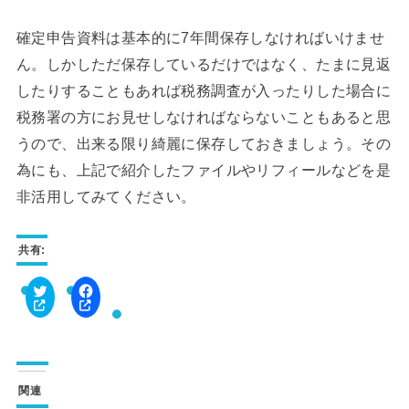
確定申告資料は基本的に7年間保存しなければいけませ
ん。しかしただ保存しているだけではなく、たまに見返
したりすることもあれば税務調査が入ったりした場合に
税務署の方にお見せしなければならないこともあると思
うので、出来る限り綺麗に保存しておきましょう。その
為にも、上記で紹介したファイルやリフィールなどを是
非活用してみてください。
共有:
ク
F
リ
a
ッ
c
ク
e
し
b
て
o
T
o
w
k
関連
i
で