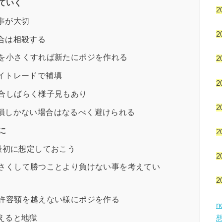
ていく
2
事が大切
2
合は相殺する
を小さくすれば新たにポジを作れる
2
イトレードで補填
2
合しばらく様子見もあり
2
損しかない場合はなるべく避けられる
に
2
最初に想定しておこう
2
さくして勝つことより負けない事を考えてい
2
許容額を越えない様にポジを作る
えると地獄