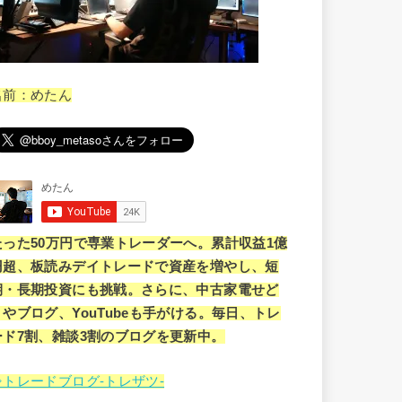
名前：めたん
たった50万円で専業トレーダーへ。累計収益1億
円超、板読みデイトレードで資産を増やし、短
期・長期投資にも挑戦。さらに、中古家電せど
りやブログ、YouTubeも手がける。毎日、トレ
ード7割、雑談3割のブログを更新中。
⇒トレードブログ-トレザツ-