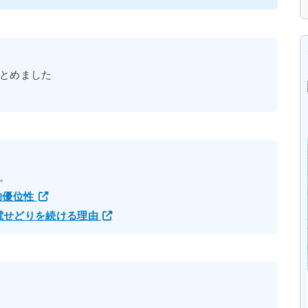
とめました
。
的優位性
家電せどりを続ける理由