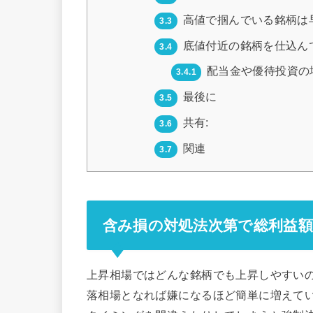
高値で掴んでいる銘柄は
3.3
底値付近の銘柄を仕込ん
3.4
配当金や優待投資の
3.4.1
最後に
3.5
共有:
3.6
関連
3.7
含み損の対処法次第で総利益
上昇相場ではどんな銘柄でも上昇しやすい
落相場となれば嫌になるほど簡単に増えて