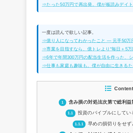
⇒たった50万円で再出発。僕が板読みデイトレ
一度は読んで欲しい記事。
⇒億り人になってわかったこと — 元手50
⇒専業を目指すなら、億トレより“毎日＋5万
⇒6年で年間300万円の配当生活を作った、
⇒仕事も家庭も趣味も。僕が自由に生きるた
Conten
含み損の対処法次第で総利益
1
投資のバイブルにしてい
1.1
早めの損切りをせず
1.1.1