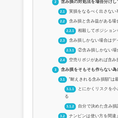
含み損の対処法を場合分けし
2
実損をなるべく出さない
2.1
含み損と含み益がある場
2.2
相殺してポジション
2.2.1
含み損しかない場合はデ
2.3
②含み損しかない場
2.3.1
空売りポジがあれば含み
2.4
含み損をそもそも作らない為
3
”耐えきれる含み損額”は
3.1
とにかくリスクを小
3.1.1
る
自分で決めた含み損
3.1.2
ナンピンは使い方を間違
3.2