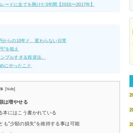
ードに全てを懸けた3年間【2015〜2017年】
万円からの10年と、変わらない日常
円”を狙え
シンプルすぎる投資法。
めにやったこと
ts
[
hide
]
2
額は増やせる
2
る本にはこう書かれている
とも”少額の損失”を維持する事は可能
2