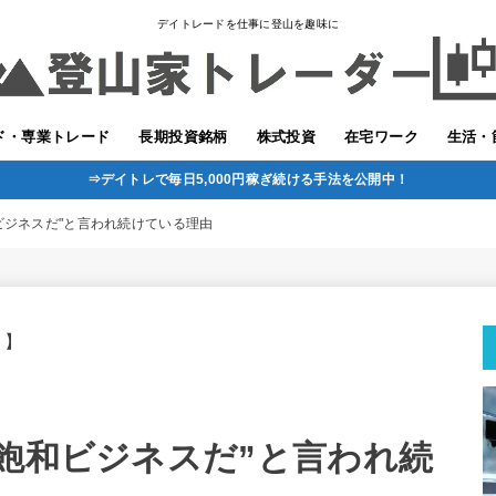
デイトレードを仕事に登山を趣味に
ド・専業トレード
長期投資銘柄
株式投資
在宅ワーク
生活・
⇒デイトレで毎日5,000円稼ぎ続ける手法を公開中！
ビジネスだ"と言われ続けている理由
。】
 飽和ビジネスだ”と言われ続