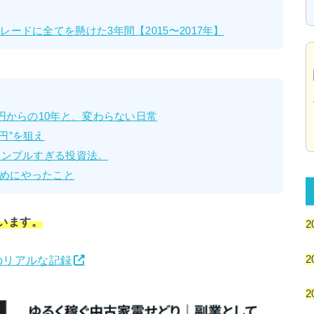
ードに全てを懸けた3年間【2015〜2017年】
万円からの10年と、変わらない日常
円”を狙え
シンプルすぎる投資法。
めにやったこと
ています。
2
2
のリアルな記録
2