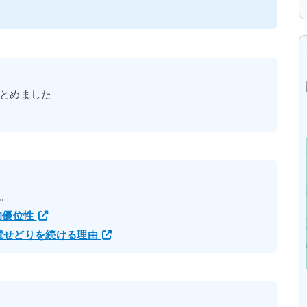
とめました
。
的優位性
家電せどりを続ける理由