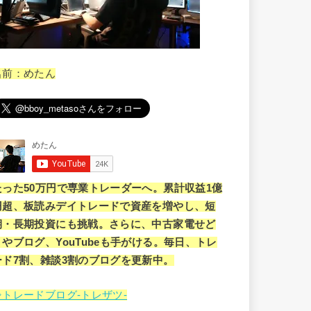
名前：めたん
たった50万円で専業トレーダーへ。累計収益1億
円超、板読みデイトレードで資産を増やし、短
期・長期投資にも挑戦。さらに、中古家電せど
りやブログ、YouTubeも手がける。毎日、トレ
ード7割、雑談3割のブログを更新中。
⇒トレードブログ-トレザツ-