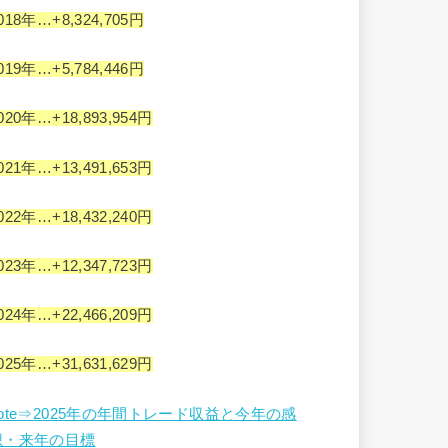
018年…+8,324,705円
019年…+5,784,446円
020年…+18,893,954円
021年…+13,491,653円
022年…+18,432,240円
023年…+12,347,723円
024年…+22,466,209円
025年…+31,631,629円
note⇒2025年の年間トレード収益と今年の感
想・来年の目標