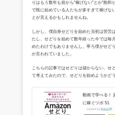
りはもう数年も前から”稼げない”とか”飽
で既に始めている人たちが多すぎて稼げな
とが言えるかもしれませんね。
しかし、僕自身せどりを始めた当初は苦労
たし、せどりを始めて数年経った今では毎
めたわけでもありませんし、寧ろ僕がせどり
か言われていました。
こちらの記事ではせどりは儲からない、せ
て考えてみたので、せどりを始めようかど
動画で学べる！ 
に稼ぐツボ 51
created by
Rinker