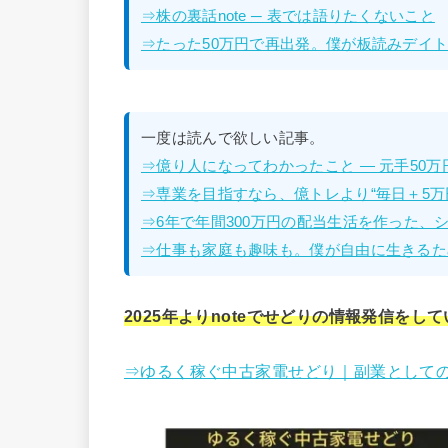
⇒株の裏話note ─ 表では語りたくないこと
⇒たった50万円で再出発。僕が板読みデイトレ
一度は読んで欲しい記事。
⇒億り人になってわかったこと — 元手50
⇒専業を目指すなら、億トレより“毎日＋5万
⇒6年で年間300万円の配当生活を作った、
⇒仕事も家庭も趣味も。僕が自由に生きるた
2025年よりnoteでせどりの情報発信をし
⇒ゆるく稼ぐ中古家電せどり｜副業として