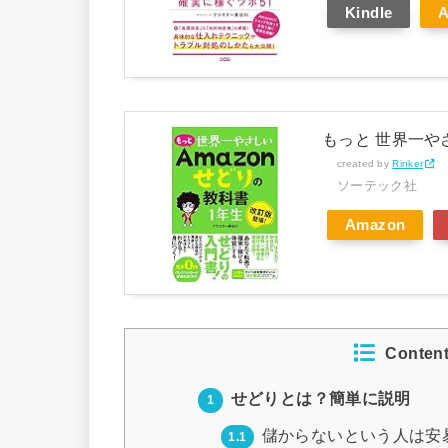
Kindle
もっと 世界一やさ
created by
Rinker
ソーテック社
Amazon
Conten
せどりとは？簡単に説明
1
儲からないという人は安
1.1