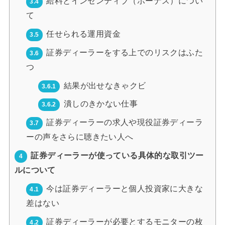
給料とインセンティブ（ボーナス）につい
3.4
て
任せられる運用資金
3.5
証券ディーラーをする上でのリスクはふた
3.6
つ
結果が出せなきゃクビ
3.6.1
潰しのきかない仕事
3.6.2
証券ディーラーの求人や現役証券ディーラ
3.7
ーの声をさらに聴きたい人へ
証券ディーラーが使っている具体的な取引ツー
4
ルについて
今は証券ディーラーと個人投資家に大きな
4.1
差はない
証券ディーラーが必要とするモニターの枚
4.2