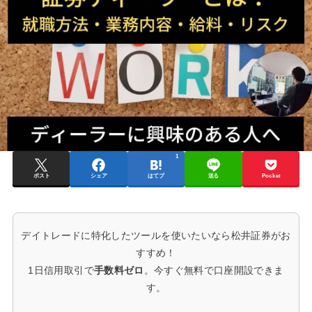
1
ポスト
シェア
はてブ
送る
Pocket
デイトレードに特化したツールを使いたいなら松井証券がお
すすめ！
1日信用取引で
手数料ゼロ
。今すぐ無料で口座開設できま
す。