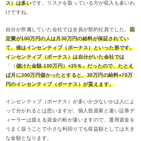
ス）は多い
です。リスクを取っている方が収入も多いわ
けですね。
自分が所属していた会社では全員が契約社員でした。
固
定費が100万円の人は月30万円の給料が保証されてい
て、後はインセンティブ（ボーナス）といった形です。
インセンティブ（ボーナス）は自分がいた会社では
「（
儲けた金額-100万円）×35％」だったので、たとえ
ば月に300万円儲かったとすると、30万円の給料+70万
円のインセンティブ（ボーナス）が貰えます。
インセンティブ（ボーナス）が多いか少ないかは人によ
って分かれるとは思いますが、個人投資家と違い証券デ
ィーラーは扱える資金の桁が違いますので、運用資金を
うまく扱うことで小さな利回りでも収益額としては大き
な金額となります。