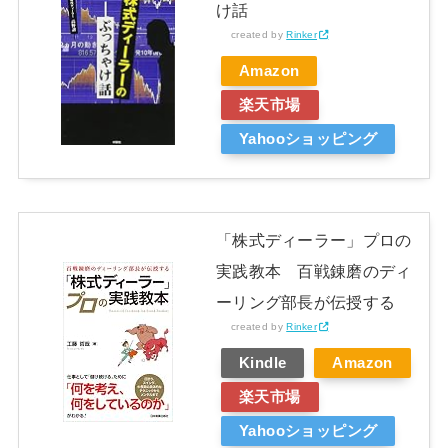
け話
created by
Rinker
Amazon
楽天市場
Yahooショッピング
「株式ディーラー」プロの
実践教本 百戦錬磨のディ
ーリング部長が伝授する
created by
Rinker
Kindle
Amazon
楽天市場
Yahooショッピング