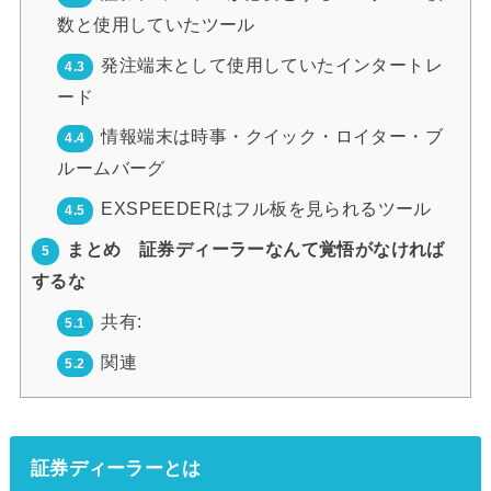
数と使用していたツール
発注端末として使用していたインタートレ
4.3
ード
情報端末は時事・クイック・ロイター・ブ
4.4
ルームバーグ
EXSPEEDERはフル板を見られるツール
4.5
まとめ 証券ディーラーなんて覚悟がなければ
5
するな
共有:
5.1
関連
5.2
証券ディーラーとは