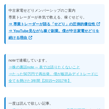
中古家電せどりメンバーシップのご案内
専業トレーダーが本気で教える、稼ぐせどり。
⇒ 専業トレーダーが語る「せどり」の圧倒的優位性
⇒ YouTube見ながら稼ぐ副業。僕が中古家電せどりを
続ける理由
noteで連載しています。
⇒株の裏話note ─ 表では語りたくないこと
⇒たった50万円で再出発。僕が板読みデイトレードに
全てを懸けた3年間【2015〜2017年】
一度は読んで欲しい記事。