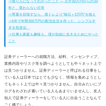
⇒億り人になってわかったこと — 元手50万円からの10
年と、変わらない日常
⇒専業を目指すなら、億トレより“毎日＋5万円”を狙え
⇒6年で年間300万円の配当生活を作った、シンプルす
ぎる投資法。
⇒仕事も家庭も趣味も。僕が自由に生きるためにやった
こと
証券ディーラーへの就職方法、給料、インセンティブ、
業務内容やリスク等を調べようとしても中々ネット上で
は見つかりません。証券ディーラーと呼ばれる仕事をし
ている人は日本ではとても少なく、情報を集めようとし
てもネット上では中々見つかりません。自分みたいにブ
ログをわざわざ書いている人もあまりいませんし、友人
知人で証券ディーラーをしている人に出会うことなんて
ごく稀でしょう。