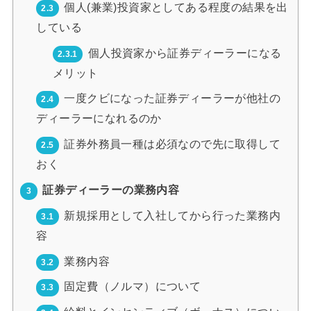
個人(兼業)投資家としてある程度の結果を出
2.3
している
個人投資家から証券ディーラーになる
2.3.1
メリット
一度クビになった証券ディーラーが他社の
2.4
ディーラーになれるのか
証券外務員一種は必須なので先に取得して
2.5
おく
証券ディーラーの業務内容
3
新規採用として入社してから行った業務内
3.1
容
業務内容
3.2
固定費（ノルマ）について
3.3